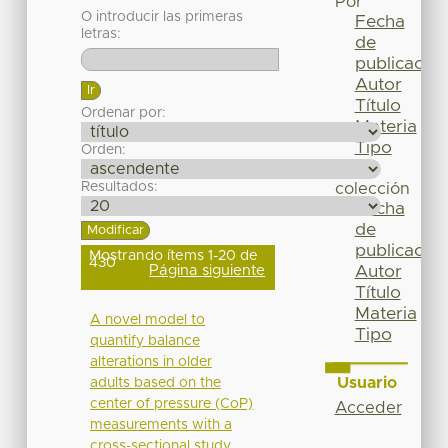
Por
O introducir las primeras
Fecha
letras:
de
publicación
Autor
Título
Ordenar por:
Materia
Tipo
Orden:
Esta
Resultados:
colección
Fecha
de
publicación
Mostrando ítems 1-20 de
430
Página siguiente
Autor
Título
Materia
A novel model to
Tipo
quantify balance
alterations in older
Usuario
adults based on the
center of pressure (CoP)
Acceder
measurements with a
cross-sectional study