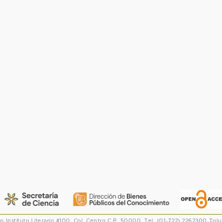
co
Instituto Literario #100. Col. Centro
C.P. 50000. Tel. (01-722) 2262300
Tolu