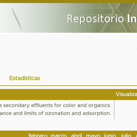
Estadísticas
Visualiz
es secondary effluents for color and organics:
ance and limits of ozonation and adsorption.
febrero
marzo
abril
mayo
junio
julio