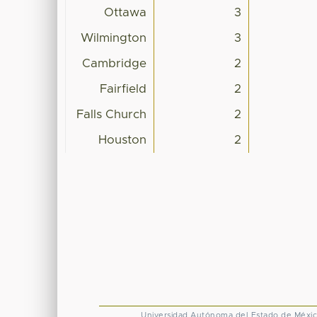
Ottawa
3
Wilmington
3
Cambridge
2
Fairfield
2
Falls Church
2
Houston
2
Universidad Autónoma del Estado de Méxi