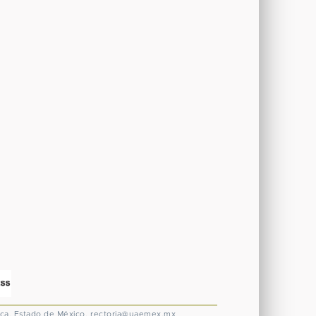
ca, Estado de México.
rectoria@uaemex.mx