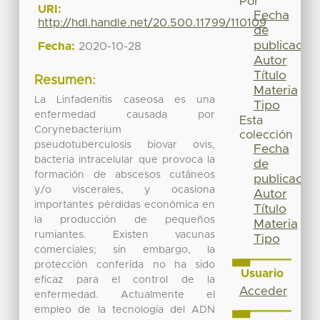
Por
URI:
Fecha
http://hdl.handle.net/20.500.11799/110109
de
publicación
Fecha:
2020-10-28
Autor
Título
Resumen:
Materia
La Linfadenitis caseosa es una
Tipo
enfermedad causada por
Esta
Corynebacterium
colección
pseudotuberculosis biovar ovis,
Fecha
bacteria intracelular que provoca la
de
formación de abscesos cutáneos
publicación
y/o viscerales, y ocasiona
Autor
importantes pérdidas económica en
Título
la producción de pequeños
Materia
rumiantes. Existen vacunas
Tipo
comerciales; sin embargo, la
protección conferida no ha sido
Usuario
eficaz para el control de la
Acceder
enfermedad. Actualmente el
empleo de la tecnología del ADN