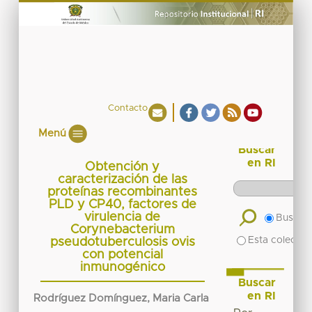
Contacto
Menú
Buscar
en RI
Obtención y
caracterización de las
proteínas recombinantes
PLD y CP40, factores de
virulencia de
Buscar 
Corynebacterium
Esta colecció
pseudotuberculosis ovis
con potencial
inmunogénico
Buscar
en RI
Rodríguez Domínguez, Maria Carla