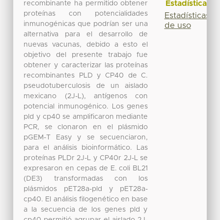
Estadísticas
recombinante ha permitido obtener
proteínas con potencialidades
Estadísticas
inmunogénicas que podrían ser una
de uso
alternativa para el desarrollo de
nuevas vacunas, debido a esto el
objetivo del presente trabajo fue
obtener y caracterizar las proteínas
recombinantes PLD y CP40 de C.
pseudotuberculosis de un aislado
mexicano (2J-L), antígenos con
potencial inmunogénico. Los genes
pld y cp40 se amplificaron mediante
PCR, se clonaron en el plásmido
pGEM-T Easy y se secuenciaron,
para el análisis bioinformático. Las
proteínas PLDr 2J-L y CP40r 2J-L se
expresaron en cepas de E. coli BL21
(DE3) transformadas con los
plásmidos pET28a-pld y pET28a-
cp40. El análisis filogenético en base
a la secuencia de los genes pld y
cp40 permitió agrupar el aislado 2J-