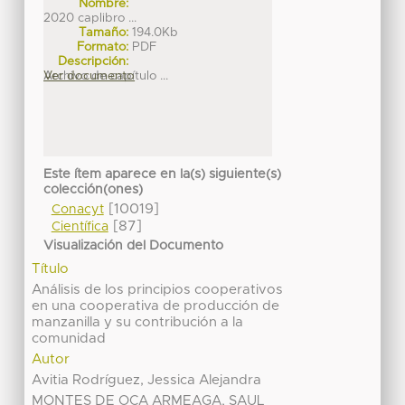
Nombre:
2020 caplibro ...
Tamaño:
194.0Kb
Formato:
PDF
Descripción:
Archivo de capítulo ...
Ver documento
Este ítem aparece en la(s) siguiente(s)
colección(ones)
[10019]
Conacyt
[87]
Científica
Visualización del Documento
Título
Análisis de los principios cooperativos
en una cooperativa de producción de
manzanilla y su contribución a la
comunidad
Autor
Avitia Rodríguez, Jessica Alejandra
MONTES DE OCA ARMEAGA, SAUL