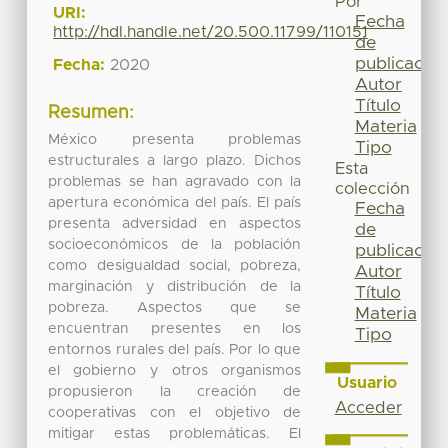
Por
URI:
Fecha
http://hdl.handle.net/20.500.11799/110151
de
publicación
Fecha:
2020
Autor
Título
Resumen:
Materia
México presenta problemas
Tipo
estructurales a largo plazo. Dichos
Esta
problemas se han agravado con la
colección
apertura económica del país. El país
Fecha
presenta adversidad en aspectos
de
socioeconómicos de la población
publicación
como desigualdad social, pobreza,
Autor
marginación y distribución de la
Título
pobreza. Aspectos que se
Materia
encuentran presentes en los
Tipo
entornos rurales del país. Por lo que
el gobierno y otros organismos
Usuario
propusieron la creación de
Acceder
cooperativas con el objetivo de
mitigar estas problemáticas. El