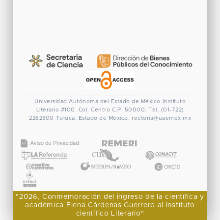
Universidad Autónoma del Estado de México
Instituto
Literario #100. Col. Centro
C.P. 50000. Tel. (01-722)
2262300
Toluca, Estado de México.
rectoria@uaemex.mx
CONACYT
"2026, Conmemoración del ingreso de la científica y
académica Elena Cárdenas Guerrero al Instituto
científico Literario"