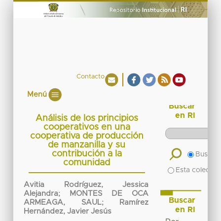
Contacto
Menú
Buscar
en RI
Análisis de los principios
cooperativos en una
cooperativa de producción
de manzanilla y su
contribución a la
Buscar 
comunidad
Esta colecció
Avitia Rodríguez, Jessica
Alejandra
;
MONTES DE OCA
Buscar
ARMEAGA, SAUL
;
Ramírez
en RI
Hernández, Javier Jesús