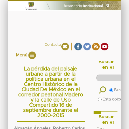
Contacto
Menú
Buscar
en RI
La pérdida del paisaje
urbano a partir de la
política urbana en el
Centro Histórico de la
Ciudad De México en el
Buscar 
corredor peatonal Madero
Esta colecció
y la calle de Uso
Compartido 16 de
septiembre durante el
2000-2015
Buscar
en RI
Almazán Ángeles, Roberto Carlos