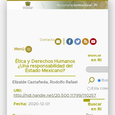
Contacto
Menú
Buscar
en RI
Ética y Derechos Humanos
¿Una responsabilidad del
Estado Mexicano?
Buscar 
Elizalde Castañeda, Rodolfo Rafael
Esta colecció
URI:
http://hdl.handle.net/20.500.11799/110257
Fecha:
2020-12-01
Buscar
en RI