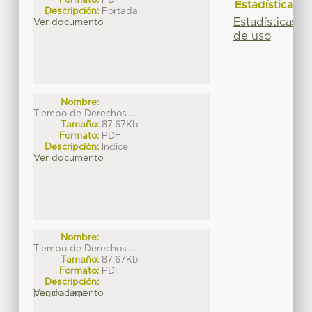
Formato:
PDF
Estadísticas
Descripción:
Portada
Estadísticas
Ver documento
de uso
Nombre:
Tiempo de Derechos ...
Tamaño:
87.67Kb
Formato:
PDF
Descripción:
Indice
Ver documento
Nombre:
Tiempo de Derechos ...
Tamaño:
87.67Kb
Formato:
PDF
Descripción:
pagina legal
Ver documento