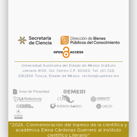
Universidad Autónoma del Estado de México
Instituto
Literario #100. Col. Centro
C.P. 50000. Tel. (01-722)
2262300
Toluca, Estado de México.
rectoria@uaemex.mx
CONACYT
"2026, Conmemoración del ingreso de la científica y
académica Elena Cárdenas Guerrero al Instituto
científico Literario"