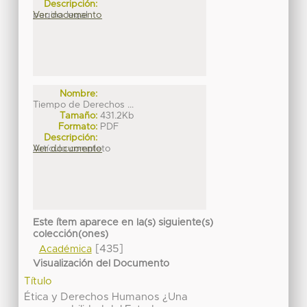
Descripción:
pagina legal
Ver documento
Nombre:
Tiempo de Derechos ...
Tamaño:
431.2Kb
Formato:
PDF
Descripción:
Artículo completo
Ver documento
Este ítem aparece en la(s) siguiente(s)
colección(ones)
[435]
Académica
Visualización del Documento
Título
Ética y Derechos Humanos ¿Una