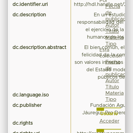
Por
dc.identifier.uri
http://hdl.handle.net/20
Fecha
de
dc.description
En un estudio do
publicación
responsabilidad del Es
Autor
el ejercicio de la ét
Título
humanos de los ser
Materia
Tipo
dc.description.abstract
El bien común, el bie
Esta
felicidad de la comuni
colección
Fecha
son valores inmersos en l
de
del Estado moderno
publicación
públicos tienen
Autor
Título
Materia
dc.language.iso
Tipo
dc.publisher
Fundación Aguirre
Jáuregui, Pro Derech
Usuario
Acceder
dc.rights