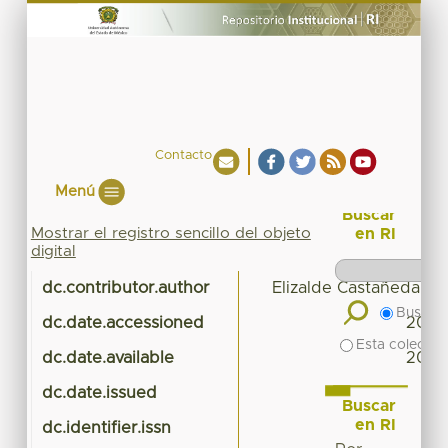
Contacto
Menú
Buscar
Mostrar el registro sencillo del objeto
en RI
digital
dc.contributor.author
Elizalde Castañeda, R
Buscar 
dc.date.accessioned
2021
Esta colecció
dc.date.available
2021
dc.date.issued
Buscar
en RI
dc.identifier.issn