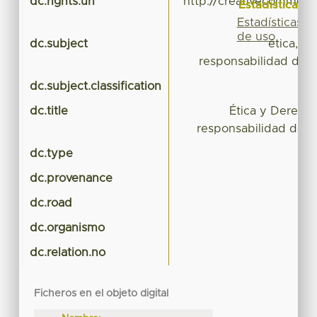
dc.rights.uri
http://creativecommons
Estadísticas
Estadísticas
de uso
dc.subject
ética, d
responsabilidad del 
dc.subject.classification
CI
dc.title
Ética y Derech
responsabilidad del 
dc.type
dc.provenance
dc.road
dc.organismo
dc.relation.no
Ficheros en el objeto digital