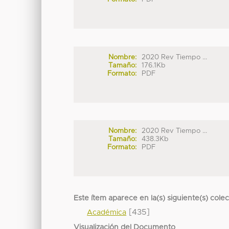
Nombre:
2020 Rev Tiempo ...
Tamaño:
176.1Kb
Formato:
PDF
Nombre:
2020 Rev Tiempo ...
Tamaño:
438.3Kb
Formato:
PDF
Este ítem aparece en la(s) siguiente(s) cole
[435]
Académica
Visualización del Documento