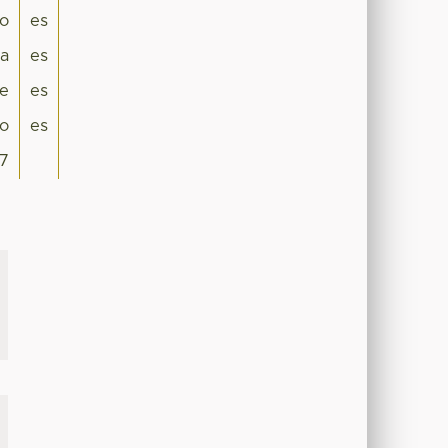
lo
es
a
es
e
es
o
es
7