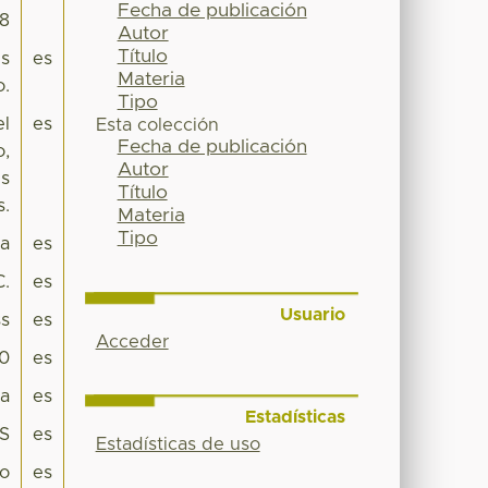
Fecha de publicación
58
Autor
Título
es
es
Materia
o.
Tipo
el
es
Esta colección
Fecha de publicación
o,
Autor
es
Título
s.
Materia
Tipo
pa
es
C.
es
Usuario
s
es
Acceder
.0
es
ca
es
Estadísticas
ES
es
Estadísticas de uso
co
es