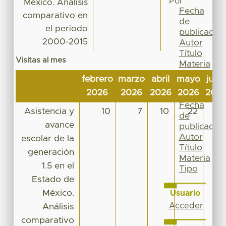
Por
México. Análisis
Fecha
comparativo en
de
el periodo
publicación
2000-2015
Autor
Título
Visitas al mes
Materia
Tipo
febrero
marzo
abril
mayo
junio
Esta
2026
2026
2026
2026
202
colección
Fecha
Asistencia y
10
7
10
22
9
de
avance
publicación
Autor
escolar de la
Título
generación
Materia
1.5 en el
Tipo
Estado de
México.
Usuario
Acceder
Análisis
comparativo