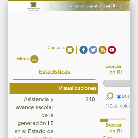
Contacto
Menú
Buscar
Estadísticas
en RI
Visualizaciones
Buscar 
Asistencia y
248
Esta colecció
avance escolar
de la
generación 1.5
Buscar
en RI
en el Estado de