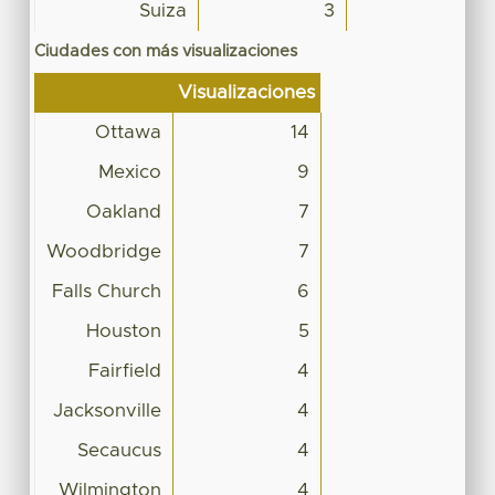
Suiza
3
Ciudades con más visualizaciones
Visualizaciones
Ottawa
14
Mexico
9
Oakland
7
Woodbridge
7
Falls Church
6
Houston
5
Fairfield
4
Jacksonville
4
Secaucus
4
Wilmington
4