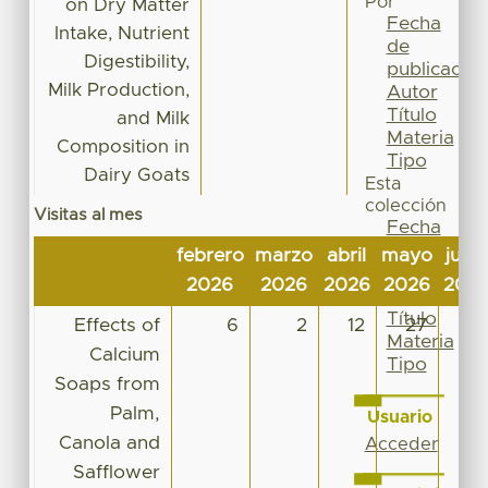
Por
on Dry Matter
Fecha
Intake, Nutrient
de
Digestibility,
publicación
Milk Production,
Autor
Título
and Milk
Materia
Composition in
Tipo
Dairy Goats
Esta
colección
Visitas al mes
Fecha
de
febrero
marzo
abril
mayo
junio
publicación
2026
2026
2026
2026
202
Autor
Título
Effects of
6
2
12
27
6
Materia
Calcium
Tipo
Soaps from
Palm,
Usuario
Canola and
Acceder
Safflower