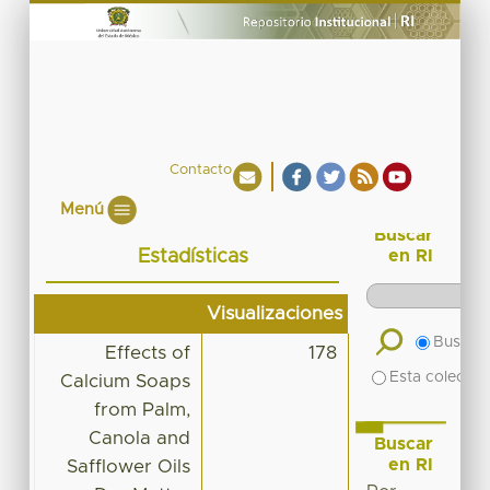
Contacto
Menú
Buscar
Estadísticas
en RI
Visualizaciones
Buscar 
Effects of
178
Esta colecció
Calcium Soaps
from Palm,
Canola and
Buscar
en RI
Safflower Oils