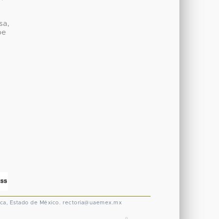
sa,
be
ca, Estado de México.
rectoria@uaemex.mx