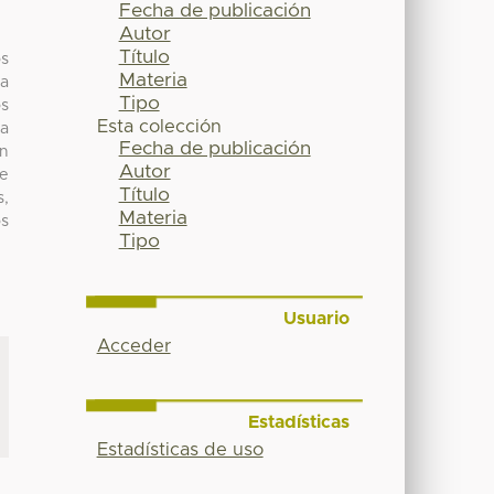
Fecha de publicación
Autor
Título
os
Materia
la
Tipo
os
Esta colección
ma
Fecha de publicación
en
Autor
de
Título
s,
Materia
os
Tipo
Usuario
Acceder
Estadísticas
Estadísticas de uso