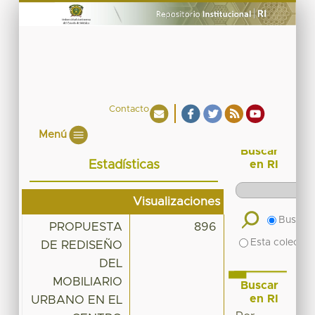
Contacto
Menú
Buscar
Estadísticas
en RI
Visualizaciones
Buscar 
PROPUESTA
896
Esta colecció
DE REDISEÑO
DEL
MOBILIARIO
Buscar
en RI
URBANO EN EL