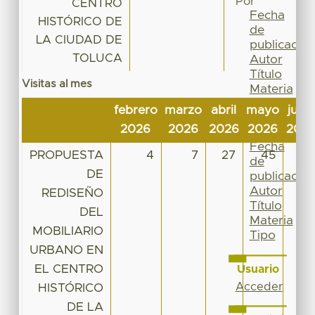
Por
CENTRO
Fecha
HISTÓRICO DE
de
LA CIUDAD DE
publicación
TOLUCA
Autor
Título
Visitas al mes
Materia
Tipo
febrero
marzo
abril
mayo
junio
Esta
2026
2026
2026
2026
202
colección
Fecha
PROPUESTA
4
7
27
45
13
de
DE
publicación
Autor
REDISEÑO
Título
DEL
Materia
MOBILIARIO
Tipo
URBANO EN
EL CENTRO
Usuario
Acceder
HISTÓRICO
DE LA