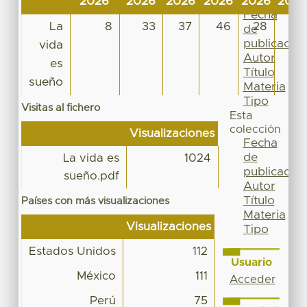
2026
2026
2026
2026
2026
2026
Por
Fecha
La
8
33
37
46
28
14
de
publicación
vida
Autor
es
Título
sueño
Materia
Tipo
Visitas al fichero
Esta
colección
Visualizaciones
Fecha
de
La vida es
1024
publicación
sueño.pdf
Autor
Título
Países con más visualizaciones
Materia
Visualizaciones
Tipo
Estados Unidos
112
Usuario
México
111
Acceder
Perú
75