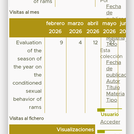
Por
of rams
Fecha
Visitas al mes
de
publicación
febrero
marzo
abril
mayo
junio
Autor
2026
2026
2026
2026
2026
Título
Materia
Evaluation
9
4
12
27
10
Tipo
of the
Esta
colección
season of
Fecha
the year on
de
the
publicación
Autor
conditioned
Título
sexual
Materia
behavior of
Tipo
rams
Usuario
Visitas al fichero
Acceder
Visualizaciones