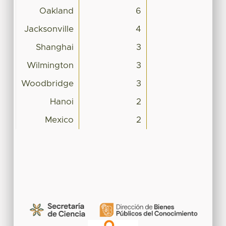
Oakland
6
Jacksonville
4
Shanghai
3
Wilmington
3
Woodbridge
3
Hanoi
2
Mexico
2