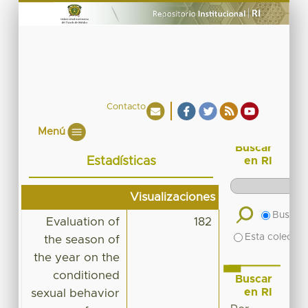
Contacto
Menú
Buscar
Estadísticas
en RI
Visualizaciones
Buscar 
Evaluation of
182
Esta colecció
the season of
the year on the
conditioned
Buscar
en RI
sexual behavior