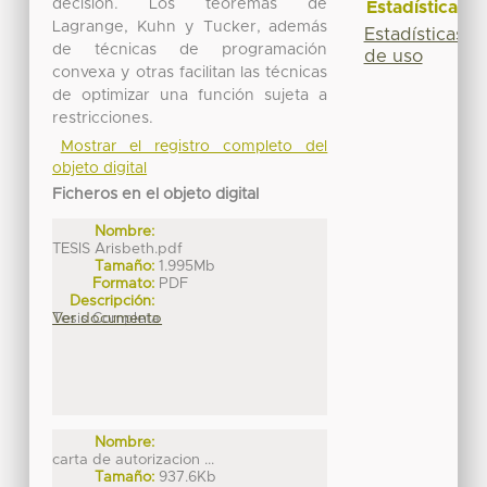
decisión. Los teoremas de
Estadísticas
Lagrange, Kuhn y Tucker, además
Estadísticas
de técnicas de programación
de uso
convexa y otras facilitan las técnicas
de optimizar una función sujeta a
restricciones.
Mostrar el registro completo del
objeto digital
Ficheros en el objeto digital
Nombre:
TESIS Arisbeth.pdf
Tamaño:
1.995Mb
Formato:
PDF
Descripción:
Tesis Completa
Ver documento
Nombre:
carta de autorizacion ...
Tamaño:
937.6Kb