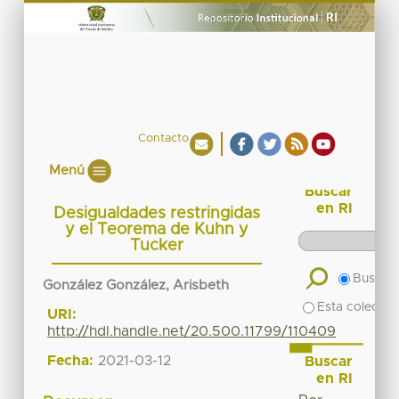
Contacto
Menú
Buscar
en RI
Desigualdades restringidas
y el Teorema de Kuhn y
Tucker
Buscar 
González González, Arisbeth
Esta colecció
URI:
http://hdl.handle.net/20.500.11799/110409
Fecha:
2021-03-12
Buscar
en RI