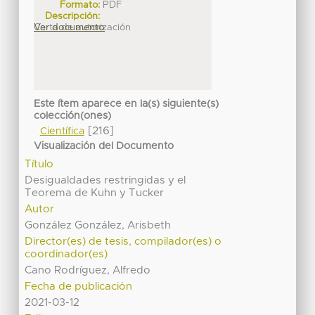
Formato:
PDF
Descripción:
Carta de autorización
Ver documento
Este ítem aparece en la(s) siguiente(s)
colección(ones)
[216]
Científica
Visualización del Documento
Título
Desigualdades restringidas y el
Teorema de Kuhn y Tucker
Autor
González González, Arisbeth
Director(es) de tesis, compilador(es) o
coordinador(es)
Cano Rodríguez, Alfredo
Fecha de publicación
2021-03-12