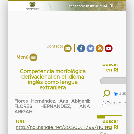
Contacto
Menú
Buscar
en RI
Competencia morfológica
derivacional en el idioma
inglés como lengua
extranjera
Buscar 
Flores Hernández, Ana Abigahil
;
Esta colecció
FLORES HERNANDEZ, ANA
ABIGAHIL
Buscar
URI:
en RI
http://hdl.handle.net/20.500.11799/110410