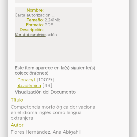
Nombre:
Carta autorización ...
Tamaño:
2.241Mb
Formato:
PDF
Descripción:
Carta de autorización
Ver documento
Este ítem aparece en la(s) siguiente(s)
colección(ones)
[10019]
Conacyt
[49]
Académica
Visualización del Documento
Título
Competencia morfológica derivacional
en el idioma inglés como lengua
extranjera
Autor
Flores Hernández, Ana Abigahil