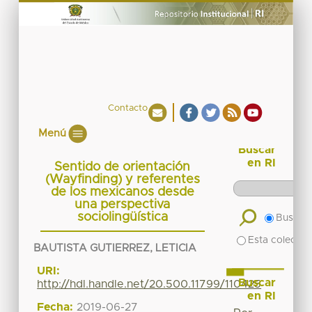
Contacto
Menú
Buscar
en RI
Sentido de orientación
(Wayfinding) y referentes
de los mexicanos desde
una perspectiva
sociolingüística
Buscar 
Esta colecció
BAUTISTA GUTIERREZ, LETICIA
URI:
Buscar
http://hdl.handle.net/20.500.11799/110425
en RI
Fecha:
2019-06-27