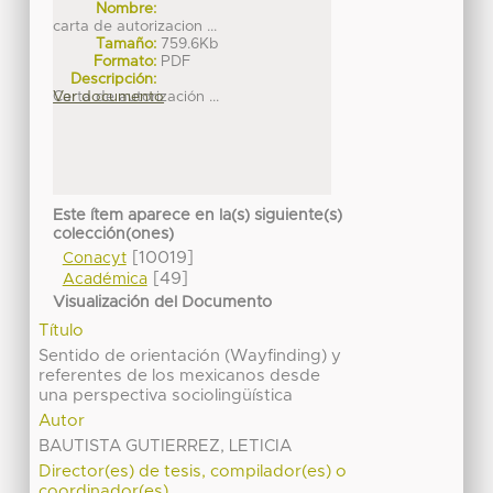
Nombre:
carta de autorizacion ...
Tamaño:
759.6Kb
Formato:
PDF
Descripción:
Carta de autorización ...
Ver documento
Este ítem aparece en la(s) siguiente(s)
colección(ones)
[10019]
Conacyt
[49]
Académica
Visualización del Documento
Título
Sentido de orientación (Wayfinding) y
referentes de los mexicanos desde
una perspectiva sociolingüística
Autor
BAUTISTA GUTIERREZ, LETICIA
Director(es) de tesis, compilador(es) o
coordinador(es)