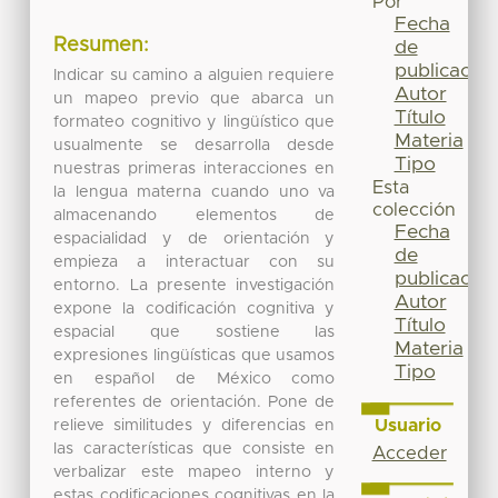
Por
Fecha
Resumen:
de
publicación
Indicar su camino a alguien requiere
Autor
un mapeo previo que abarca un
Título
formateo cognitivo y lingüístico que
Materia
usualmente se desarrolla desde
Tipo
nuestras primeras interacciones en
Esta
la lengua materna cuando uno va
colección
almacenando elementos de
Fecha
espacialidad y de orientación y
de
empieza a interactuar con su
publicación
entorno. La presente investigación
Autor
expone la codificación cognitiva y
Título
espacial que sostiene las
Materia
expresiones lingüísticas que usamos
Tipo
en español de México como
referentes de orientación. Pone de
Usuario
relieve similitudes y diferencias en
las características que consiste en
Acceder
verbalizar este mapeo interno y
estas codificaciones cognitivas en la