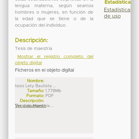
Estadísticas
lengua materna, según seamos
Estadísticas
hombres o mujeres, en función de
de uso
la edad que se tiene o de la
ocupación del individuo.
Descripción:
Tesis de maestría
Mostrar el registro completo del
objeto digital
Ficheros en el objeto digital
Nombre:
tesis Lety Bautista ...
Tamaño:
1.778Mb
Formato:
PDF
Descripción:
Tesis de Maestría ...
Ver documento