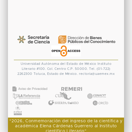
Universidad Autónoma del Estado de México
Instituto
Literario #100. Col. Centro
C.P. 50000. Tel. (01-722)
2262300
Toluca, Estado de México.
rectoria@uaemex.mx
CONACYT
"2026, Conmemoración del ingreso de la científica y
académica Elena Cárdenas Guerrero al Instituto
científico Literario"