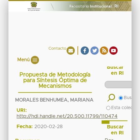
Contacto
Menú
Buscar
en RI
Propuesta de Metodología
para Síntesis Óptima de
Mecanismos
Buscar 
MORALES BENHUMEA, MARIANA
Esta colecció
URI:
http://hdl.handle.net/20.500.11799/110474
Fecha:
2020-02-28
Buscar
en RI