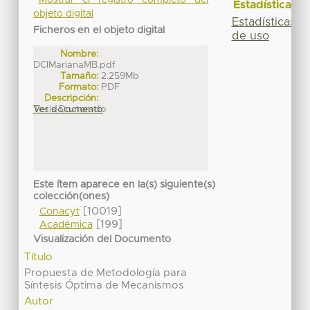
Mostrar el registro completo del
Estadísticas
objeto digital
Estadísticas
Ficheros en el objeto digital
de uso
Nombre:
DCIMarianaMB.pdf
Tamaño:
2.259Mb
Formato:
PDF
Descripción:
Tesis Doctorado
Ver documento
Este ítem aparece en la(s) siguiente(s)
colección(ones)
[10019]
Conacyt
[199]
Académica
Visualización del Documento
Título
Propuesta de Metodología para
Síntesis Óptima de Mecanismos
Autor