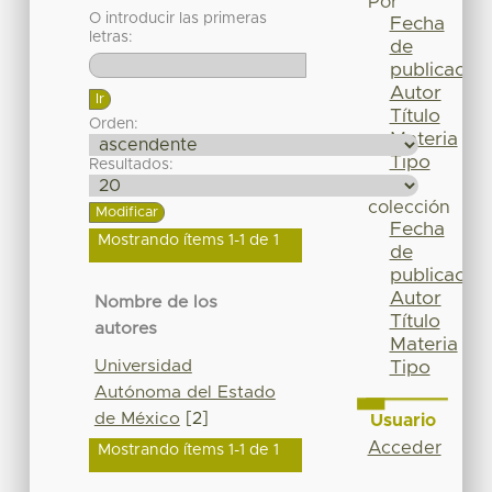
Por
O introducir las primeras
Fecha
letras:
de
publicación
Autor
Título
Orden:
Materia
Tipo
Resultados:
Esta
colección
Fecha
Mostrando ítems 1-1 de 1
de
publicación
Autor
Nombre de los
Título
autores
Materia
Universidad
Tipo
Autónoma del Estado
de México
[2]
Usuario
Acceder
Mostrando ítems 1-1 de 1