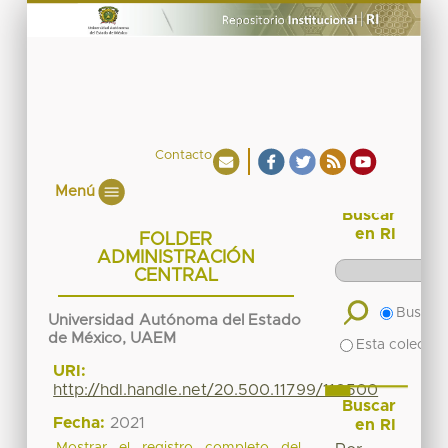
Contacto
Menú
Buscar
en RI
FOLDER
ADMINISTRACIÓN
CENTRAL
Buscar 
Universidad Autónoma del Estado
de México, UAEM
Esta colecció
URI:
http://hdl.handle.net/20.500.11799/110500
Buscar
Fecha:
2021
en RI