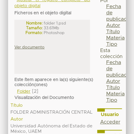
Mostrar el registro completo del
Por
Fecha
objeto digital
de
Ficheros en el objeto digital
publicación
Nombre:
folder 1.psd
Autor
Tamaño:
33.61Mb
Título
Formato:
Photoshop
Materia
Tipo
Ver documento
Esta
colección
Fecha
de
publicación
Este ítem aparece en la(s) siguiente(s)
Autor
colección(ones)
Título
[2]
Folder
Materia
Visualización del Documento
Tipo
Título
FOLDER ADMINISTRACIÓN CENTRAL
Usuario
Autor
Acceder
Universidad Autónoma del Estado de
México, UAEM