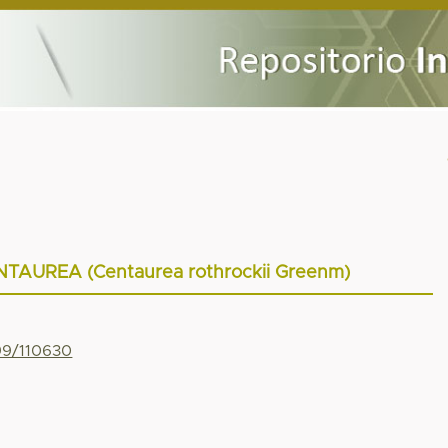
AUREA (Centaurea rothrockii Greenm)
799/110630