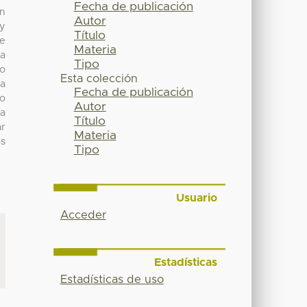
Fecha de publicación
in
Autor
 y
Título
de
Materia
ea
Tipo
do
Esta colección
na
Fecha de publicación
mo
Autor
ra
Título
ar
Materia
as
Tipo
Usuario
Acceder
Estadísticas
Estadísticas de uso