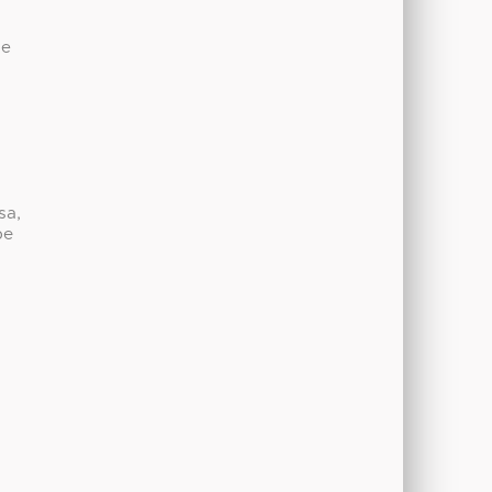
de
sa,
be