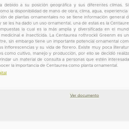
a debido a su posición geográfica y sus diferentes climas. S
omo la disponibilidad de mano de obra, clima, agua, experiencia
ción de plantas ornamentales no se tiene información general 
y se les ha dado un uso ornamental, una de estas es la Centaur
ompuestas la cual es la más amplia y diversificada en el mun
 medicinal e insecticida. La Centaurea rothrockii Greenm es u
tre, sin embargo tiene un importante potencial ornamental co
us inflorescencias y su vida de florero. Existe muy poca literatu
s como cultivo, manejo y producción, por ello se decidió realiz
brindar un material de consulta a personas que estén interesad
nocer la importancia de Centaurea como planta ornamental.
ital
Ver documento