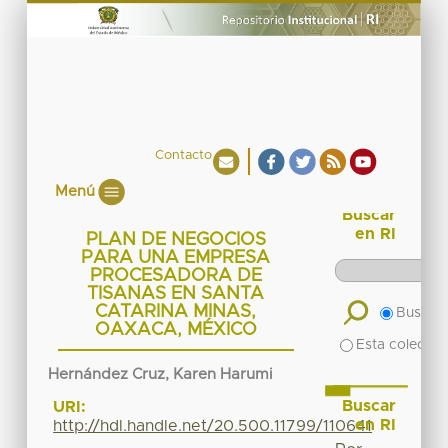
Contacto
Menú
Buscar
en RI
PLAN DE NEGOCIOS
PARA UNA EMPRESA
PROCESADORA DE
TISANAS EN SANTA
CATARINA MINAS,
Buscar 
OAXACA, MÉXICO
Esta colecció
Hernández Cruz, Karen Harumi
Buscar
URI:
en RI
http://hdl.handle.net/20.500.11799/110641