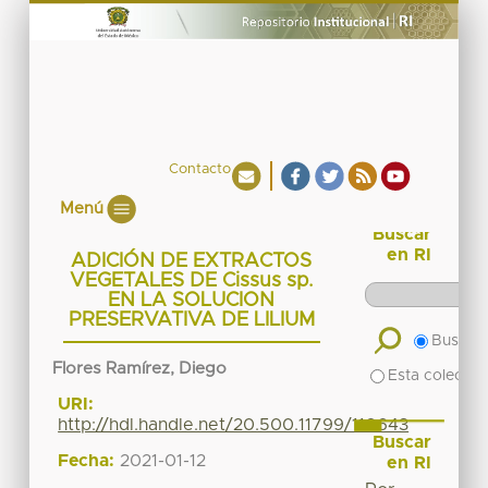
Contacto
Menú
Buscar
en RI
ADICIÓN DE EXTRACTOS
VEGETALES DE Cissus sp.
EN LA SOLUCION
PRESERVATIVA DE LILIUM
Buscar 
Flores Ramírez, Diego
Esta colecció
URI:
http://hdl.handle.net/20.500.11799/110643
Buscar
Fecha:
2021-01-12
en RI