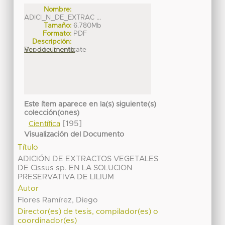
Nombre:
ADICI_N_DE_EXTRAC ...
Tamaño:
6.780Mb
Formato:
PDF
Descripción:
Reporte ithenticate
Ver documento
Este ítem aparece en la(s) siguiente(s)
colección(ones)
[195]
Científica
Visualización del Documento
Título
ADICIÓN DE EXTRACTOS VEGETALES
DE Cissus sp. EN LA SOLUCION
PRESERVATIVA DE LILIUM
Autor
Flores Ramírez, Diego
Director(es) de tesis, compilador(es) o
coordinador(es)