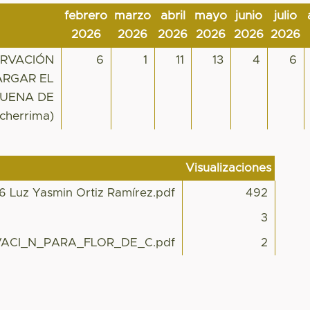
febrero
marzo
abril
mayo
junio
julio
2026
2026
2026
2026
2026
2026
ERVACIÓN
6
1
11
13
4
6
ARGAR EL
BUENA DE
cherrima)
Visualizaciones
6 Luz Yasmin Ortiz Ramírez.pdf
492
3
CI_N_PARA_FLOR_DE_C.pdf
2