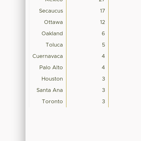
Secaucus
17
Ottawa
12
Oakland
6
Toluca
5
Cuernavaca
4
Palo Alto
4
Houston
3
Santa Ana
3
Toronto
3