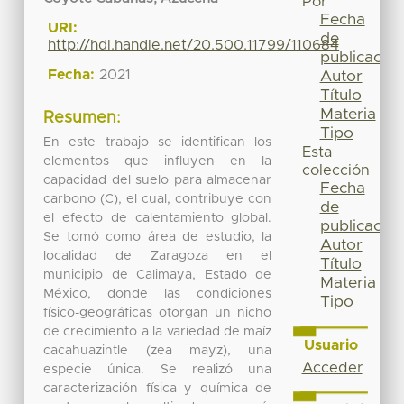
Por
Fecha
URI:
de
http://hdl.handle.net/20.500.11799/110684
publicación
Fecha:
2021
Autor
Título
Materia
Resumen:
Tipo
En este trabajo se identifican los
Esta
elementos que influyen en la
colección
capacidad del suelo para almacenar
Fecha
carbono (C), el cual, contribuye con
de
el efecto de calentamiento global.
publicación
Se tomó como área de estudio, la
Autor
localidad de Zaragoza en el
Título
municipio de Calimaya, Estado de
Materia
México, donde las condiciones
Tipo
físico-geográficas otorgan un nicho
de crecimiento a la variedad de maíz
Usuario
cacahuazintle (zea mayz), una
Acceder
especie única. Se realizó una
caracterización física y química de