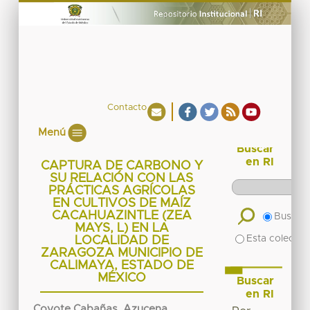
Contacto
Menú
Buscar
en RI
CAPTURA DE CARBONO Y
SU RELACIÓN CON LAS
PRÁCTICAS AGRÍCOLAS
EN CULTIVOS DE MAÍZ
CACAHUAZINTLE (ZEA
Buscar 
MAYS, L) EN LA
Esta colecció
LOCALIDAD DE
ZARAGOZA MUNICIPIO DE
CALIMAYA, ESTADO DE
MÉXICO
Buscar
en RI
Coyote Cabañas, Azucena