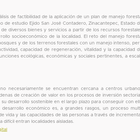
sis de factibilidad de la aplicación de un plan de manejo forest
aso de estudio Ejido San José Contadero, Zinacantepec, Estado 
 de diversos bienes y servicios a partir de los recursos forestal
rollo socioeconómico de la localidad. El reto del manejo forest
os bosques y de los terrenos forestales con un manejo intenso, pe
ctividad, capacidad de regeneración, vitalidad y la capacidad 
funciones ecológicas, económicas y sociales pertinentes, a esca
ue no necesariamente se encuentran cercana a centros urban
enas de creación de valor en los procesos de inversión sectoria
su desarrollo sostenible en el largo plazo para conseguir con el
e desarrollo económico es, a grandes rasgos, un proceso mult
de vida y las capacidades de las personas a través de increment
ifícil entran localidades aisladas.
ital