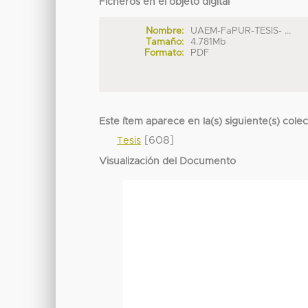
Ficheros en el objeto digital
Nombre:
UAEM-FaPUR-TESIS- ...
Tamaño:
4.781Mb
Formato:
PDF
Este ítem aparece en la(s) siguiente(s) cole
[608]
Tesis
Visualización del Documento