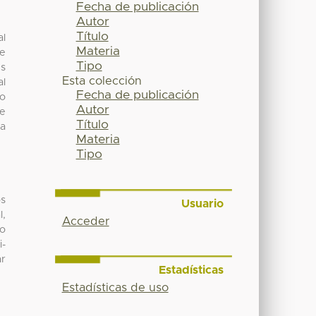
Fecha de publicación
Autor
Título
al
Materia
de
Tipo
es
Esta colección
al
Fecha de publicación
ro
Autor
de
Título
la
Materia
Tipo
os
Usuario
l,
Acceder
lo
i-
ar
Estadísticas
Estadísticas de uso