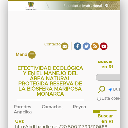
Contacto
Menú
Buscar
en RI
EFECTIVIDAD ECOLÓGICA
Y EN EL MANEJO DEL
ÁREA NATURAL
PROTEGIDA RESERVA DE
LA BIÓSFERA MARIPOSA
Buscar 
MONARCA
Esta colecció
Paredes Camacho, Reyna
Angelica
Buscar
en RI
URI:
http://hdl.handle.net/20.500.11799/110688