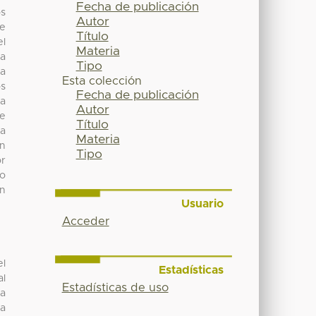
Fecha de publicación
os
Autor
de
Título
el
Materia
ta
Tipo
na
Esta colección
os
Fecha de publicación
ra
Autor
ne
Título
La
Materia
on
Tipo
or
io
en
Usuario
Acceder
el
Estadísticas
al
Estadísticas de uso
la
la