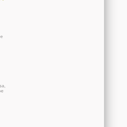
de
sa,
be