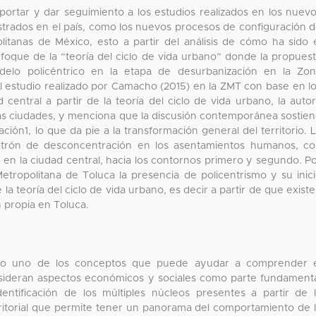
portar y dar seguimiento a los estudios realizados en los nuev
istrados en el país, como los nuevos procesos de configuración 
litanas de México, esto a partir del análisis de cómo ha sido 
foque de la “teoría del ciclo de vida urbano” donde la propues
delo policéntrico en la etapa de desurbanización en la Zo
l estudio realizado por Camacho (2015) en la ZMT con base en l
central a partir de la teoría del ciclo de vida urbano, la auto
las ciudades, y menciona que la discusión contemporánea sostie
ción1, lo que da pie a la transformación general del territorio. 
patrón de desconcentración en los asentamientos humanos, c
n en la ciudad central, hacia los contornos primero y segundo. P
Metropolitana de Toluca la presencia de policentrismo y su inic
la teoría del ciclo de vida urbano, es decir a partir de que exist
 propia en Toluca.
como uno de los conceptos que puede ayudar a comprender 
nsideran aspectos económicos y sociales como parte fundament
dentificación de los múltiples núcleos presentes a partir de 
erritorial que permite tener un panorama del comportamiento de 