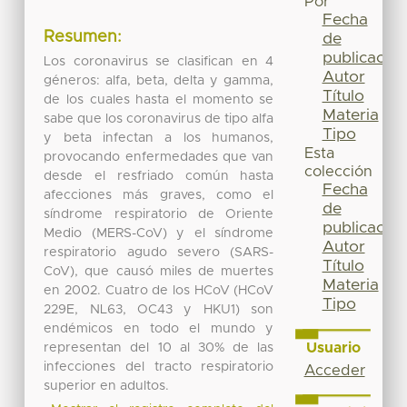
Por
Fecha
Resumen:
de
publicación
Los coronavirus se clasifican en 4
Autor
géneros: alfa, beta, delta y gamma,
Título
de los cuales hasta el momento se
Materia
sabe que los coronavirus de tipo alfa
Tipo
y beta infectan a los humanos,
Esta
provocando enfermedades que van
colección
desde el resfriado común hasta
Fecha
afecciones más graves, como el
de
síndrome respiratorio de Oriente
publicación
Medio (MERS-CoV) y el síndrome
Autor
respiratorio agudo severo (SARS-
Título
CoV), que causó miles de muertes
Materia
en 2002. Cuatro de los HCoV (HCoV
Tipo
229E, NL63, OC43 y HKU1) son
endémicos en todo el mundo y
Usuario
representan del 10 al 30% de las
infecciones del tracto respiratorio
Acceder
superior en adultos.