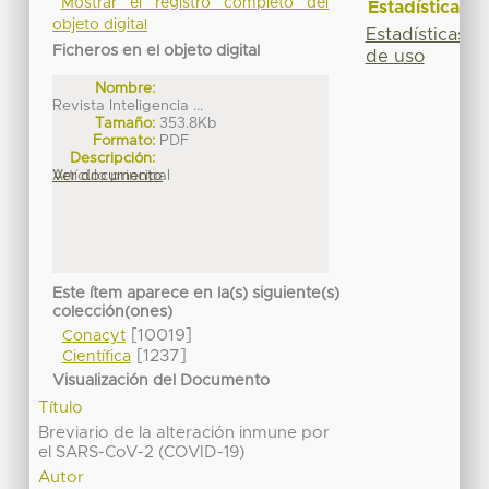
Mostrar el registro completo del
Estadísticas
objeto digital
Estadísticas
Ficheros en el objeto digital
de uso
Nombre:
Revista Inteligencia ...
Tamaño:
353.8Kb
Formato:
PDF
Descripción:
Artículo principal
Ver documento
Este ítem aparece en la(s) siguiente(s)
colección(ones)
[10019]
Conacyt
[1237]
Científica
Visualización del Documento
Título
Breviario de la alteración inmune por
el SARS-CoV-2 (COVID-19)
Autor