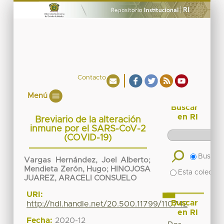
Contacto
Menú
Buscar
en RI
Breviario de la alteración
inmune por el SARS-CoV-2
(COVID-19)
Buscar 
Vargas Hernández, Joel Alberto
;
Mendieta Zerón, Hugo
;
HINOJOSA
Esta colecció
JUAREZ, ARACELI CONSUELO
URI:
Buscar
http://hdl.handle.net/20.500.11799/110742
en RI
Fecha:
2020-12