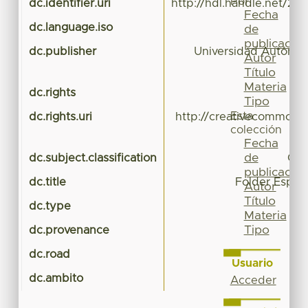
Por
dc.identifier.uri
http://hdl.handle.net/20
Fecha
dc.language.iso
de
publicación
dc.publisher
Universidad Autónom
Autor
Título
Materia
dc.rights
Tipo
Esta
dc.rights.uri
http://creativecommons.
colección
Fecha
de
dc.subject.classification
CIE
publicación
dc.title
Folder Espaci
Autor
Título
dc.type
Materia
Tipo
dc.provenance
dc.road
Usuario
dc.ambito
Acceder