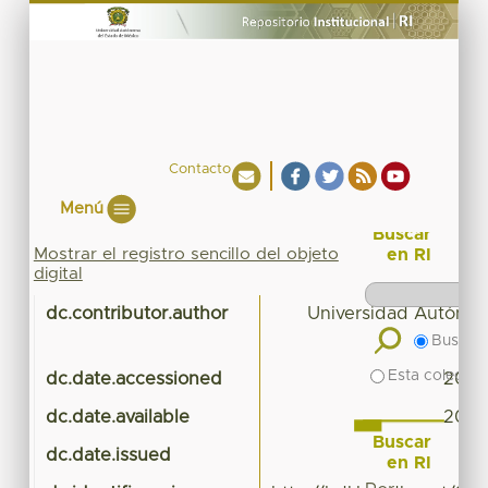
Contacto
Menú
Buscar
Mostrar el registro sencillo del objeto
en RI
digital
dc.contributor.author
Universidad Autónom
Mé
Buscar 
Esta colecció
dc.date.accessioned
2021
dc.date.available
2021
Buscar
dc.date.issued
en RI