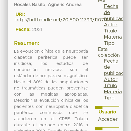
Por
Rosales Basilio, Agneris Andrea
Fecha
de
URI:
publicación
http://hdl.handle.net/20.500.11799/110791
Autor
Fecha:
2021
Título
Materia
Tipo
Resumen:
Esta
La evolución clínica de la neuropatía
colección
diabética periférica puede ser
Fecha
insidiosa; los estudios de
de
conducción nerviosa son el
publicación
estándar de oro para su diagnóstico.
Autor
Hasta el 80% de las amputaciones
Título
no traumáticas pueden prevenirse
Materia
con las medidas apropiadas.
Tipo
Describir la evolución clínica de los
pacientes con neuropatía diabética
Usuario
periférica confirmada que se
atendieron en el CREE Toluca
Acceder
durante el periodo enero 2016 a