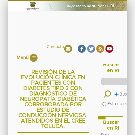
Contacto
Menú
Buscar
en RI
REVISIÓN DE LA
EVOLUCIÓN CLÍNICA EN
PACIENTES CON
DIABETES TIPO 2 CON
DIAGNÓSTICO DE
Buscar 
NEUROPATÍA DIABÉTICA
Esta colecció
CORROBORADA POR
ESTUDIO DE
CONDUCCIÓN NERVIOSA,
ATENDIDOS EN EL CREE
Buscar
TOLUCA.
en RI