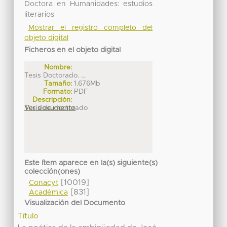
Doctora en Humanidades: estudios
literarios
Mostrar el registro completo del
objeto digital
Ficheros en el objeto digital
Nombre:
Tesis Doctorado. ...
Tamaño:
1.676Mb
Formato:
PDF
Descripción:
Tesis de doctorado
Ver documento
Este ítem aparece en la(s) siguiente(s)
colección(ones)
[10019]
Conacyt
[831]
Académica
Visualización del Documento
Título