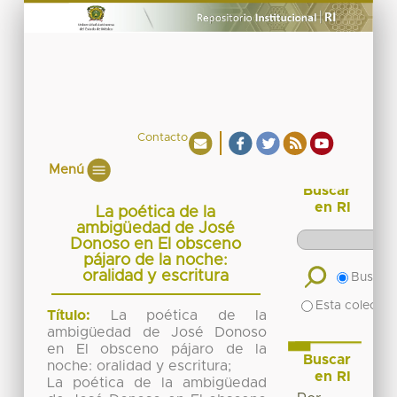
Contacto
Menú
Buscar
en RI
La poética de la
ambigüedad de José
Donoso en El obsceno
pájaro de la noche:
oralidad y escritura
Buscar 
Esta colecció
Título:
La poética de la
ambigüedad de José Donoso
en El obsceno pájaro de la
Buscar
noche: oralidad y escritura;
en RI
La poética de la ambigüedad