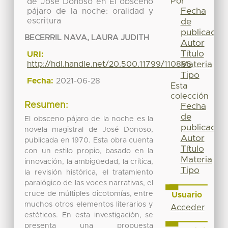
Por
de José Donoso en El obsceno
Fecha
pájaro de la noche: oralidad y
escritura
de
publicación
BECERRIL NAVA, LAURA JUDITH
Autor
Título
URI:
Materia
http://hdl.handle.net/20.500.11799/110886
Tipo
Fecha:
2021-06-28
Esta
colección
Resumen:
Fecha
de
El obsceno pájaro de la noche es la
publicación
novela magistral de José Donoso,
Autor
publicada en 1970. Esta obra cuenta
Título
con un estilo propio, basado en la
Materia
innovación, la ambigüedad, la crítica,
Tipo
la revisión histórica, el tratamiento
paralógico de las voces narrativas, el
cruce de múltiples dicotomías, entre
Usuario
muchos otros elementos literarios y
Acceder
estéticos. En esta investigación, se
presenta una propuesta