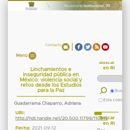
Contacto
Menú
Buscar
en RI
Linchamientos e
inseguridad pública en
México: violencia social y
retos desde los Estudios
para la Paz
Buscar 
Esta colecció
Guadarrama Chaparro, Adriana
URI:
Buscar
http://hdl.handle.net/20.500.11799/110915
en RI
Fecha:
2021-09-12