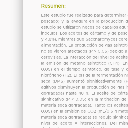
Resumen:
Este estudio fue realizado para determinar 
pescado) y la levadura en la producción de
estudio se utilizaron heces de caballos ad
inóculos. Los aceites de cártamo y de pes
y 4,8%), mientras que Saccharomyces cerev
alimentación. La producción de gas asintóti
no se vieron afectados (P > 0.05) debido a
cerevisiae. La interacción del nivel de aceit
la emisión de metano asintótico (CH4). En 
0,05) en el tiempo asintótico, de tasa y
hidrógeno (H2). El pH de la fermentación no
seca (DMS) aumentó significativamente (
aditivos disminuyen la producción de gas 
degradada) hasta 48 h. El aceite de cárt
significativo (P < 0.05) en la mitigación
materia seca degradada). Tanto los aceites
0.05) en la emisión de CO2 (mL/0.5 g mate
materia seca degradada) se redujo significa
nivel de aceite × interacciones. Del mis