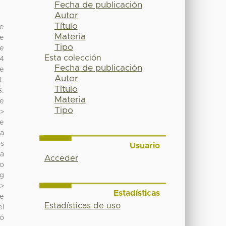
Fecha de publicación
Autor
Título
de
Materia
te
Tipo
de
Esta colección
,4
Fecha de publicación
de
Autor
 L
Título
S.
Materia
de
Tipo
 >
 e
ia
os
Usuario
ca
Acceder
to
 g
 >
Estadísticas
de
Estadísticas de uso
el
ló