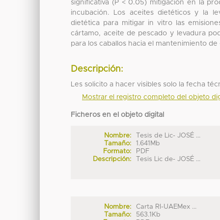
significativa (P < 0.05) mitigación en la 
incubación. Los aceites dietéticos y la 
dietética para mitigar in vitro las emisi
cártamo, aceite de pescado y levadura po
para los caballos hacia el mantenimiento de
Descripción:
Les solicito a hacer visibles solo la fecha técn
Mostrar el registro completo del objeto dig
Ficheros en el objeto digital
Nombre:
Tesis de Lic- JOSÉ ...
Tamaño:
1.641Mb
Formato:
PDF
Descripción:
Tesis Lic de- JOSÉ ...
Nombre:
Carta RI-UAEMex ...
Tamaño:
563.1Kb