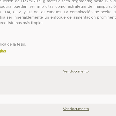
producción de H2 (mL/0.5 g materia seca degradada) hasta 12 h 
levadura pueden ser implícitas como estrategia de manipulaci
ones CH4, CO2, y H2 de los caballos. La combinación de aceite 
dría ser innegablemente un enfoque de alimentación prominen
 ecosistemas más limpios.
ica de la tesis.
ital
Ver documento
Ver documento