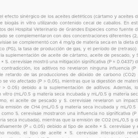
el efecto sinérgico de los aceites dietéticos (cártamo y aceites 
 biogás in vitro utilizando contenido cecal de caballos. En es
ultos del Hospital Veterinario de Grandes Especies como fuente 
cado se complementaron con dos concentraciones diferentes (2
isiae se complementó con 4 mg/g de materia seca en la dieta 
co (PG), la tasa de producción de gas, y el período de (retraso)
 la suplementación de aceite de cártamo, aceite de pescado, y 
e × S. cerevisiae mostró una mitigación significativa (P = 0.0437) 
contradicción, los aditivos no revelaron ninguna influencia (P
 de retardo de las producciones de dióxido de carbono (CO2)
 se vio afectado (P > 0,05), mientras que la digestión de mater
P > 0.05) debido a la suplementación de aditivos. Además, l
in vitro (mL/0.5 g materia seca incubada y mL/0.5 g materia se
amo, el aceite de pescado y S. cerevisiae revelaron un impac
 de la emisión de CH4 (mL/0.5 g materia seca incubada y mL/0.5
 como S. cerevisae mostraron una influencia no significativa (P
ria seca incubada), mientras que la emisión de CO2 (mL/0,5 g 
tivamente (P ≤ 0,05) debido al tipo de aceite × S. cerevisiae y 
mo modo, el tipo de aceite × S. cerevisiae interacción reve