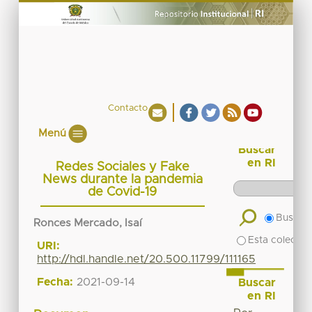
Contacto
Menú
Buscar
en RI
Redes Sociales y Fake
News durante la pandemia
de Covid-19
Buscar 
Ronces Mercado, Isaí
Esta colecció
URI:
http://hdl.handle.net/20.500.11799/111165
Fecha:
2021-09-14
Buscar
en RI