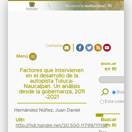
Contacto
Menú
Buscar
en RI
Factores que intervienen
en el desarrollo de la
autopista Toluca-
Naucalpan. Un análisis
desde la gobernanza, 2011
Buscar 
-2021
Esta colecció
Hernández Núñez, Juan Daniel
Buscar
URI:
en RI
http://hdl.handle.net/20.500.11799/111167