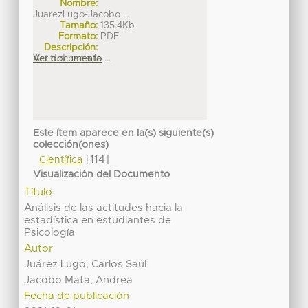
Nombre:
JuarezLugo-Jacobo ...
Tamaño:
135.4Kb
Formato:
PDF
Descripción:
Actitud hacia la ...
Ver documento
Este ítem aparece en la(s) siguiente(s)
colección(ones)
[114]
Científica
Visualización del Documento
Título
Análisis de las actitudes hacia la
estadística en estudiantes de
Psicología
Autor
Juárez Lugo, Carlos Saúl
Jacobo Mata, Andrea
Fecha de publicación