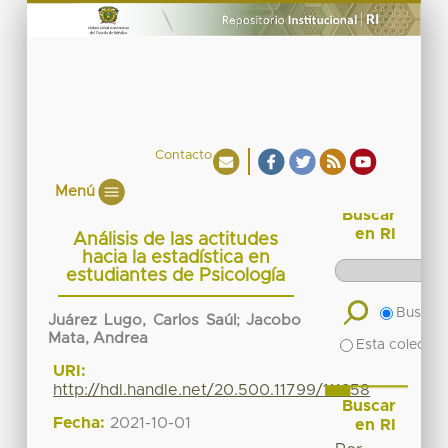
Contacto
Menú
Buscar
en RI
Análisis de las actitudes
hacia la estadística en
estudiantes de Psicología
Buscar 
Juárez Lugo, Carlos Saúl
;
Jacobo
Mata, Andrea
Esta colecció
URI:
http://hdl.handle.net/20.500.11799/111258
Buscar
Fecha:
2021-10-01
en RI