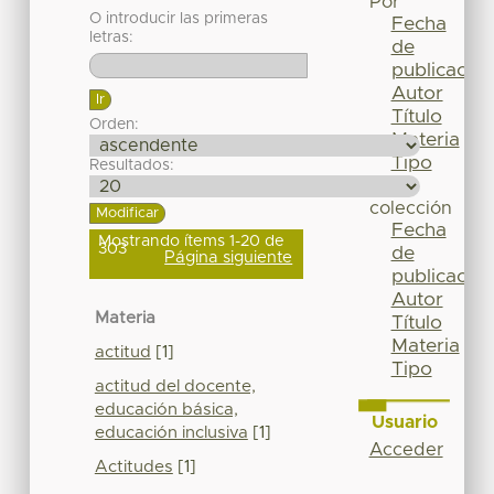
Por
O introducir las primeras
Fecha
letras:
de
publicación
Autor
Título
Orden:
Materia
Tipo
Resultados:
Esta
colección
Fecha
Mostrando ítems 1-20 de
303
de
Página siguiente
publicación
Autor
Materia
Título
Materia
actitud
[1]
Tipo
actitud del docente,
educación básica,
Usuario
educación inclusiva
[1]
Acceder
Actitudes
[1]