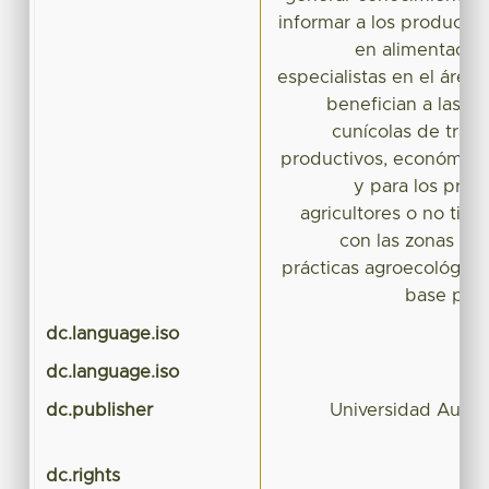
informar a los productor
en alimentació
especialistas en el área
benefician a las u
cunícolas de trasp
productivos, económicos 
y para los prod
agricultores o no tien
con las zonas agr
prácticas agroecológicas
base para
dc.language.iso
dc.language.iso
dc.publisher
Universidad Autó
dc.rights