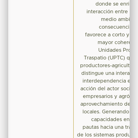
donde se enrique
interacción entre los
medio ambiente
consecuencia, l
favorece a corto y me
mayor coherenci
Unidades Produc
Traspatio (UPTC) que
productores-agricultore
distingue una interacci
interdependencia en l
acción del actor social
empresarios y agrónom
aprovechamiento de re
locales. Generando as
capacidades en el 
pautas hacia una trans
de los sistemas productiv