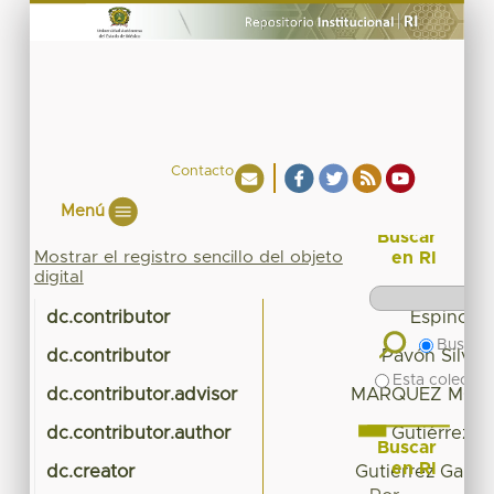
Contacto
Menú
Buscar
Mostrar el registro sencillo del objeto
en RI
digital
dc.contributor
Espinosa 
Buscar 
dc.contributor
Pavón Silva,
Esta colecció
dc.contributor.advisor
MARQUEZ MOLIN
dc.contributor.author
Gutiérrez G
Buscar
en RI
dc.creator
Gutiérrez Garcí