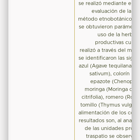
se realizó mediante el m
evaluación de la her
método etnobotánico, me
se obtuvieron parámetro
uso de la herbola
productivas cuníco
realizó a través del mé
se identificaron las sigu
azul (Agave tequilana), c
sativum), colorín (Er
epazote (Chenopodi
moringa (Moringa oleíf
citrifolia), romero (Rosm
tomillo (Thymus vulgaris
alimentación de los conej
resultados son, al analiza
de las unidades produ
traspatio se observó 