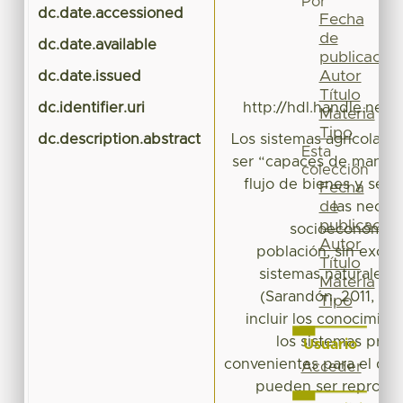
Por
dc.date.accessioned
2
Fecha
de
dc.date.available
2
publicación
Autor
dc.date.issued
Título
dc.identifier.uri
http://hdl.handle.net/
Materia
Tipo
dc.description.abstract
Los sistemas agrícolas 
Esta
ser “capaces de manten
colección
flujo de bienes y serv
Fecha
de
las neces
publicación
socioeconómicas
Autor
población, sin exclui
Título
sistemas naturales 
Materia
(Sarandón, 2011, p.7
Tipo
incluir los conocimien
los sistemas prod
Usuario
convenientes para el des
Acceder
pueden ser reproduc