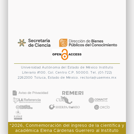
Universidad Autónoma del Estado de México
Instituto
Literario #100. Col. Centro
C.P. 50000. Tel. (01-722)
2262300
Toluca, Estado de México.
rectoria@uaemex.mx
CONACYT
"2026, Conmemoración del ingreso de la científica y
académica Elena Cárdenas Guerrero al Instituto