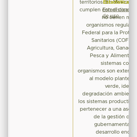
Estadísticas
territorios. En México e
Estadísticas
cumplen con el concept
de uso
no tienen may
organismos regulad
Federal para la Protec
Sanitarios (COFEPR
Agricultura, Ganaderí
Pesca y Alimentac
sistemas consi
organismos son extensi
al modelo plantead
verde, identi
degradación ambiental.
los sistemas productivos
pertenecer a una asoci
de la gestión de
gubernamentales 
desarrollo endóg