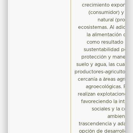
crecimiento exponenc
(consumidor) y la 
natural (produc
ecosistemas. Al adicion
la alimentación de 
como resultado una
sustentabilidad por l
protección y manejo d
suelo y agua, las cuale
productores-agricultore
cercanía a áreas agrícol
agroecológicas. Pue
realizan explotaciones 
favoreciendo la intera
sociales y la con
ambiente. 
trascendencia y adapta
opción de desarrollo h