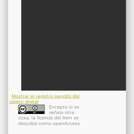
Mostrar el registro sencillo del
objeto digital
Excepto si se
señala otra
cosa, la licencia del ítem se
describe como openAccess