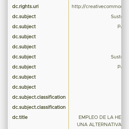
dc.rights.uri
http://creativecommons.o
dc.subject
Sustent
dc.subject
Pará
dc.subject
dc.subject
dc.subject
Sustent
dc.subject
Pará
dc.subject
dc.subject
dc.subject.classification
C
dc.subject.classification
C
dc.title
EMPLEO DE LA HERB
UNA ALTERNATIVA SU