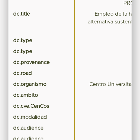
PRODU
dc.title
Empleo de la herbo
alternativa sustentab
dc.type
dc.type
dc.provenance
dc.road
dc.organismo
Centro Universitar
dc.ambito
dc.cve.CenCos
dc.modalidad
dc.audience
dc.audience