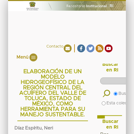
Contacto
Menú
Buscar
en RI
ELABORACIÓN DE UN
MODELO
HIDROGEOFÍSICO DE LA
REGIÓN CENTRAL DEL
ACUÍFERO DEL VALLE DE
Buscar 
TOLUCA, ESTADO DE
Esta colecció
MÉXICO, COMO
HERRAMIENTA PARA SU
MANEJO SUSTENTABLE.
Buscar
en RI
Díaz Espíritu, Neri