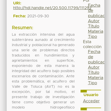
Por
URI:
Fecha
http://hdl.handle.net/20.500.11799/111292
de
publicación
Fecha:
2021-09-30
Autor
Título
Resumen:
Materia
La extracción intensiva del agua
Tipo
subterránea aunado al crecimiento
Esta
industrial y poblacional ha generado
colección
una serie de problemas directos
Fecha
traducidos en hundimientos y
de
agrietamientos en superficie,
publicación
exponiendo de esta manera la
Autor
integridad del acuífero bajo posibles
Título
escenarios de contaminación. Ante
Materia
esta problemática, el acuífero del
Tipo
Valle de Toluca (AVT) no es la
excepción, por tal motivo, el
Usuario
presente trabajo de investigación
Acceder
tiene como objetivo generar un
modelo hidrogeofísico