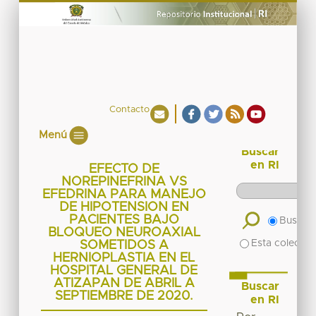
Contacto
Menú
Buscar
en RI
EFECTO DE
NOREPINEFRINA VS
EFEDRINA PARA MANEJO
DE HIPOTENSION EN
PACIENTES BAJO
Buscar 
BLOQUEO NEUROAXIAL
Esta colecció
SOMETIDOS A
HERNIOPLASTIA EN EL
HOSPITAL GENERAL DE
ATIZAPAN DE ABRIL A
Buscar
SEPTIEMBRE DE 2020.
en RI