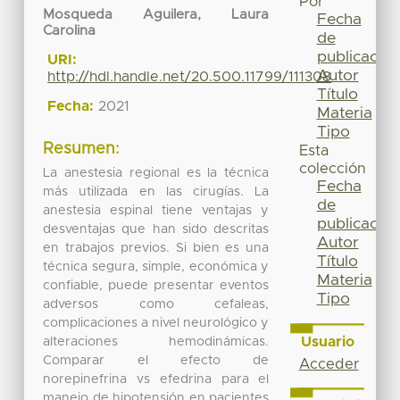
Por
Mosqueda Aguilera, Laura
Fecha
Carolina
de
publicación
URI:
Autor
http://hdl.handle.net/20.500.11799/111308
Título
Fecha:
2021
Materia
Tipo
Resumen:
Esta
colección
La anestesia regional es la técnica
Fecha
más utilizada en las cirugías. La
de
anestesia espinal tiene ventajas y
publicación
desventajas que han sido descritas
Autor
en trabajos previos. Si bien es una
Título
técnica segura, simple, económica y
Materia
confiable, puede presentar eventos
Tipo
adversos como cefaleas,
complicaciones a nivel neurológico y
Usuario
alteraciones hemodinámicas.
Comparar el efecto de
Acceder
norepinefrina vs efedrina para el
manejo de hipotensión en pacientes