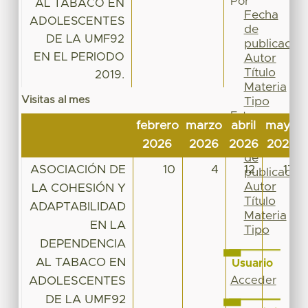
Por
AL TABACO EN
Fecha
ADOLESCENTES
de
DE LA UMF92
publicación
EN EL PERIODO
Autor
Título
2019.
Materia
Visitas al mes
Tipo
Esta
febrero
marzo
abril
mayo
colección
Fecha
2026
2026
2026
2026
de
ASOCIACIÓN DE
10
4
12
17
publicación
Autor
LA COHESIÓN Y
Título
ADAPTABILIDAD
Materia
EN LA
Tipo
DEPENDENCIA
AL TABACO EN
Usuario
ADOLESCENTES
Acceder
DE LA UMF92