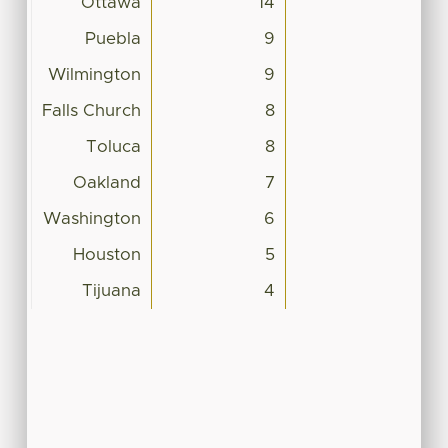
Ottawa
14
Puebla
9
Wilmington
9
Falls Church
8
Toluca
8
Oakland
7
Washington
6
Houston
5
Tijuana
4