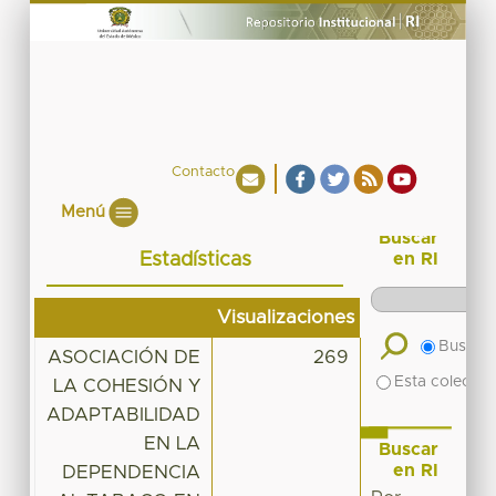
Contacto
Menú
Buscar
Estadísticas
en RI
Visualizaciones
Buscar 
ASOCIACIÓN DE
269
Esta colecció
LA COHESIÓN Y
ADAPTABILIDAD
EN LA
Buscar
en RI
DEPENDENCIA