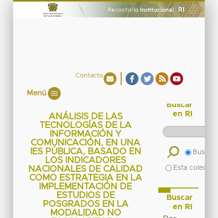
Contacto
Menú
Buscar
en RI
ANÁLISIS DE LAS
TECNOLOGÍAS DE LA
INFORMACIÓN Y
COMUNICACIÓN, EN UNA
IES PÚBLICA, BASADO EN
Buscar 
LOS INDICADORES
Esta colecció
NACIONALES DE CALIDAD
COMO ESTRATEGIA EN LA
IMPLEMENTACIÓN DE
ESTUDIOS DE
Buscar
POSGRADOS EN LA
en RI
MODALIDAD NO