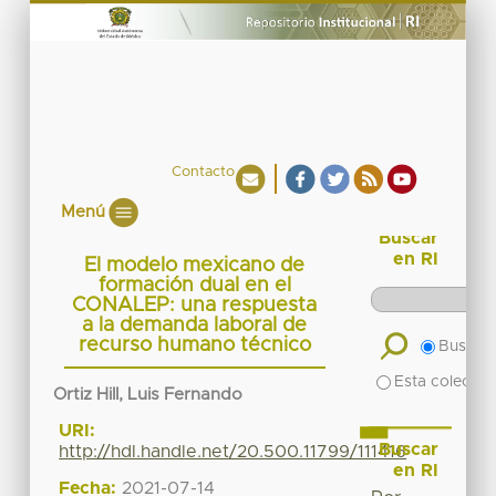
Contacto
Menú
Buscar
en RI
El modelo mexicano de
formación dual en el
CONALEP: una respuesta
a la demanda laboral de
recurso humano técnico
Buscar 
Esta colecció
Ortiz Hill, Luis Fernando
URI:
Buscar
http://hdl.handle.net/20.500.11799/111416
en RI
Fecha:
2021-07-14