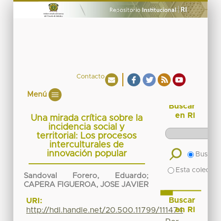
Contacto
Menú
Buscar
en RI
Una mirada crítica sobre la
incidencia social y
territorial: Los procesos
interculturales de
innovación popular
Buscar 
Esta colecció
Sandoval Forero, Eduardo
;
CAPERA FIGUEROA, JOSE JAVIER
Buscar
URI:
en RI
http://hdl.handle.net/20.500.11799/111474