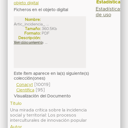
Estadísticas
objeto digital
Estadísticas
Ficheros en el objeto digital
de uso
Nombre:
Artic_incidencia_ ...
Tamaño:
360.5Kb
Formato:
PDF
Descripción:
Artículo sobre la ...
Ver documento
Este ítem aparece en la(s) siguiente(s)
colección(ones)
[10019]
Conacyt
[95]
Científica
Visualización del Documento
Título
Una mirada crítica sobre la incidencia
social y territorial: Los procesos
interculturales de innovación popular
Autor