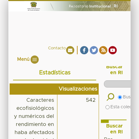
Contacto
Menú
Buscar
Estadísticas
en RI
Visualizaciones
Buscar 
Caracteres
542
Esta colecció
ecofisiológicos
y numéricos del
rendimiento en
Buscar
en RI
haba afectados