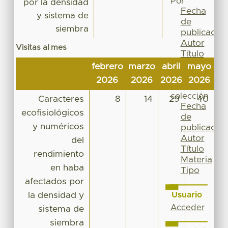
Por
por la densidad
Fecha
y sistema de
de
siembra
publicación
Autor
Visitas al mes
Título
Materia
febrero
marzo
abril
mayo
ju
Tipo
2026
2026
2026
2026
20
Esta
colección
Caracteres
8
14
29
40
Fecha
ecofisiológicos
de
y numéricos
publicación
Autor
del
Título
rendimiento
Materia
en haba
Tipo
afectados por
la densidad y
Usuario
Acceder
sistema de
siembra