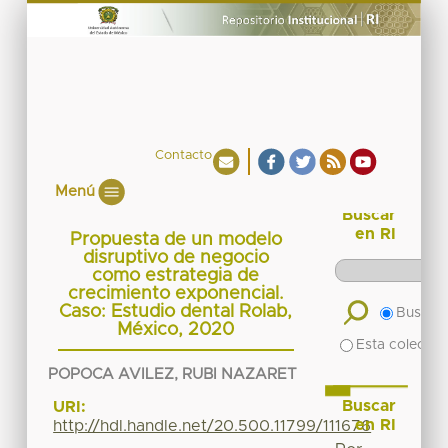
Contacto
Menú
Buscar
en RI
Propuesta de un modelo
disruptivo de negocio
como estrategia de
crecimiento exponencial.
Caso: Estudio dental Rolab,
Buscar 
México, 2020
Esta colecció
POPOCA AVILEZ, RUBI NAZARET
Buscar
URI:
en RI
http://hdl.handle.net/20.500.11799/111676