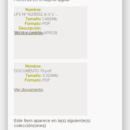
Ficheros en el objeto digital
Nombre:
LPS Nº 1629552 A.V.V ...
Tamaño:
1.492Mb
Formato:
PDF
Descripción:
TESIS Y CARTA APROB
Ver documento
Nombre:
DOCUMENTO 19.pdf
Tamaño:
3.329Mb
Formato:
PDF
Ver documento
Este ítem aparece en la(s) siguiente(s)
colección(ones)