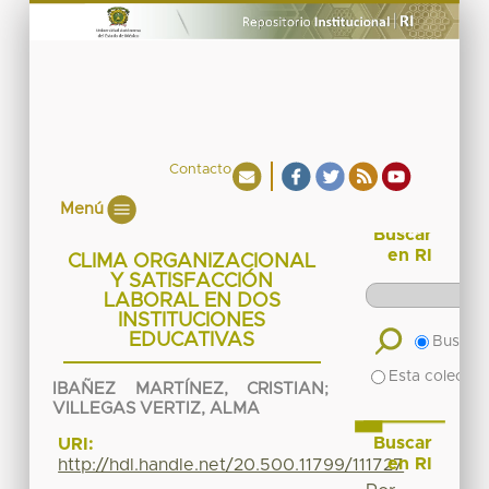
Contacto
Menú
Buscar
en RI
CLIMA ORGANIZACIONAL
Y SATISFACCIÓN
LABORAL EN DOS
INSTITUCIONES
EDUCATIVAS
Buscar 
Esta colecció
IBAÑEZ MARTÍNEZ, CRISTIAN
;
VILLEGAS VERTIZ, ALMA
Buscar
URI:
en RI
http://hdl.handle.net/20.500.11799/111727