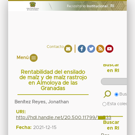
Contacto
Menú
Buscar
en RI
Rentabilidad del ensilado
de maíz y de maíz rastrojo
en Almoloya de las
Granadas
Buscar 
Benítez Reyes, Jonathan
Esta colecció
URI:
http://hdl.handle.net/20.500.11799/111733
Buscar
Fecha:
2021-12-15
en RI