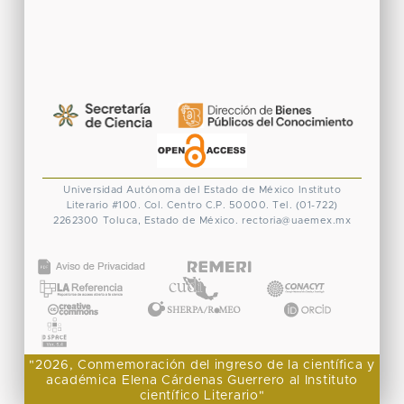
Universidad Autónoma del Estado de México
Instituto
Literario #100. Col. Centro
C.P. 50000. Tel. (01-722)
2262300
Toluca, Estado de México.
rectoria@uaemex.mx
CONACYT
"2026, Conmemoración del ingreso de la científica y
académica Elena Cárdenas Guerrero al Instituto
científico Literario"