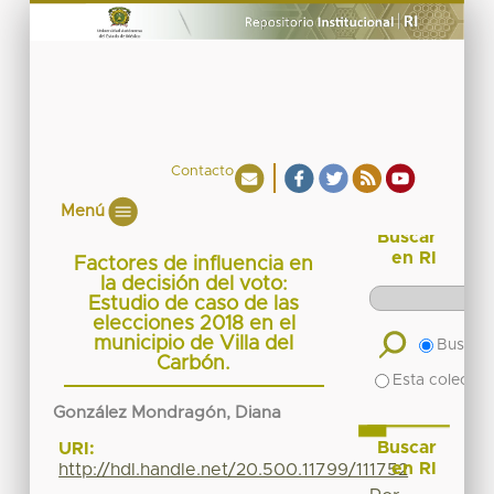
Contacto
Menú
Buscar
en RI
Factores de influencia en
la decisión del voto:
Estudio de caso de las
elecciones 2018 en el
municipio de Villa del
Buscar 
Carbón.
Esta colecció
González Mondragón, Diana
Buscar
URI:
en RI
http://hdl.handle.net/20.500.11799/111752